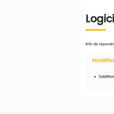
Logici
Afin de répondr
Modélisa
SolidWor