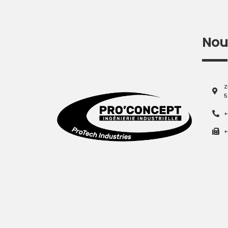
Nou
Z
5
+
+