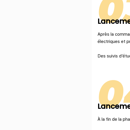
0
Lancemen
Après la comman
électriques et p
Des suivis d’étu
0
Lancemen
À la fin de la ph